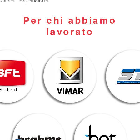
scita ed espansione.
Per chi abbiamo
lavorato