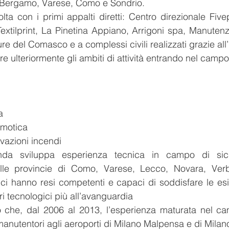
di Bergamo, Varese, Como e Sondrio.
volta con i primi appalti diretti: Centro direzionale Fiv
Textilprint, La Pinetina Appiano, Arrigoni spa, Manute
e del Comasco e a complessi civili realizzati grazie all’
re ulteriormente gli ambiti di attività entrando nel campo
a
omotica
evazioni incendi
nda sviluppa esperienza tecnica in campo di sicur
elle provincie di Como, Varese, Lecco, Novara, Ver
 ci hanno resi competenti e capaci di soddisfare le es
ori tecnologici più all’avanguardia
 che, dal 2006 al 2013, l’esperienza maturata nel c
nutentori agli aeroporti di Milano Malpensa e di Milan