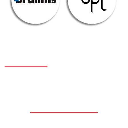
I nostri contatti
Telefono
: +39 031 806509
Informazioni
:
info@bernasconielettrotecnica.it
Amministrazione
:
amministrazione@bernasconielettrotecnica
PEC
:
fratellibernasconi@pec.it
© 2021 Elettrotecnica Bernasconi Srl
Privacy
-
Cookie