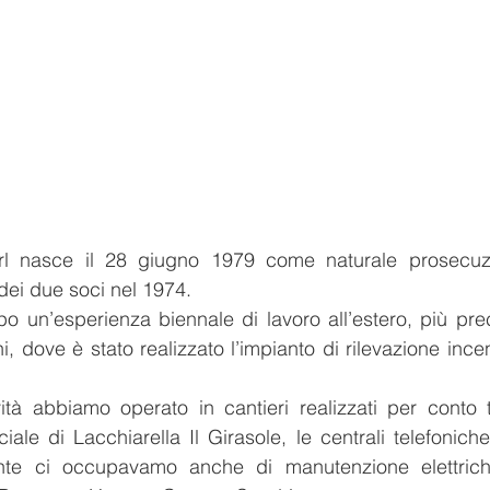
HOME
CHI SIAMO
SERVIZI
CALENDARI
srl nasce il 28 giugno 1979 come naturale prosecuz
 dei due soci nel 1974.
 un’esperienza biennale di lavoro all’estero, più prec
hi, dove è stato realizzato l’impianto di rilevazione 
tà abbiamo operato in cantieri realizzati per conto t
iale di Lacchiarella Il Girasole, le centrali telefonic
e ci occupavamo anche di manutenzione elettriche 