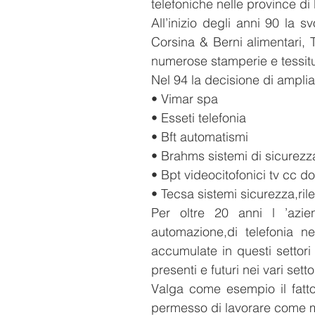
telefoniche nelle province 
All’inizio degli anni 90 la s
Corsina & Berni alimentari, 
numerose stamperie e tessitur
Nel 94 la decisione di amplia
• Vimar spa
• Esseti telefonia
• Bft automatismi
• Brahms sistemi di sicurezz
• Bpt videocitofonici tv cc d
• Tecsa sistemi sicurezza,ril
Per oltre 20 anni l ’azie
automazione,di telefonia n
accumulate in questi settori
presenti e futuri nei vari sett
Valga come esempio il fatto
permesso di lavorare come ma