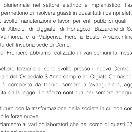
a pluriennale nel settore elettrico e impiantistico, l
rmettono di risolvere guasti in quasi tutti i campi elettr
o svolto manutenzioni e lavori per enti pubblici quali
 di Albiolo, di Uggiate, di Ronago,di Bizzarone,di S
Valmorea e a Malpensa Fiere a Busto Arsizio.Infine
tà dell’Insubria sede di Como.
di Frontiere abbiamo realizzato in vari comuni la messa
settore terziario si sono svolte presso il nuovo Cen
riale dell’Ospedale S.Anna sempre ad Olgiate Comasco
sti è composto da tecnici sempre all’avanguardia, a
lita dalla legge. Lo sforzo continua per sempre adegu
uturo con la trasformazione della società in srl con con l
o le forze nuove.
iamento ai vari collaboratori che nel corso di questi 3